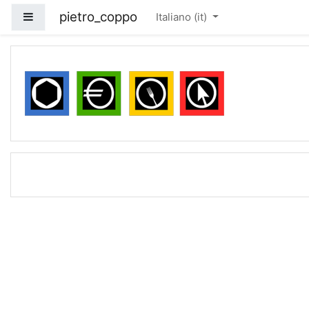
Vai al contenuto principale
pietro_coppo
Pannello laterale
Italiano ‎(it)‎